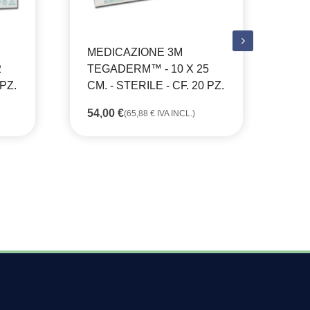
MEDICAZIONE 3M
ME
2
TEGADERM™ - 10 X 25
TE
 PZ.
CM. - STERILE - CF. 20 PZ.
CM
LI
54,00
€
(
65,88
€
IVA INCL.)
10
86