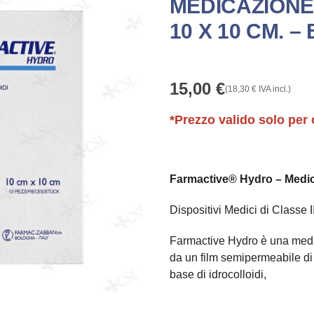
MEDICAZIONE
10 X 10 CM. – 
15,00
€
(
18,30
€
IVA incl.)
*Prezzo valido solo per 
Farmactive® Hydro –
Medic
Dispositivi Medici di Classe I
Farmactive Hydro è una medic
da un film semipermeabile di 
base di idrocolloidi,