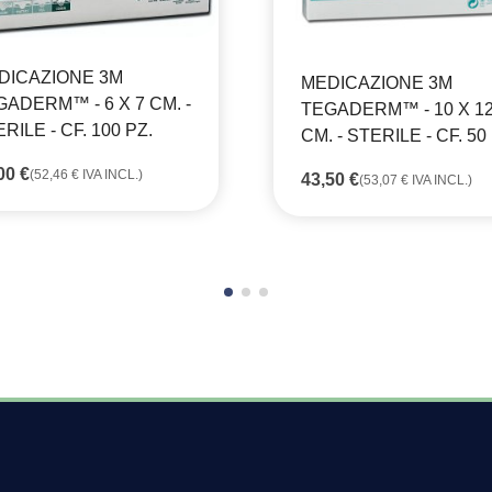
DICAZIONE 3M
MEDICAZIONE 3M
GADERM™ - 6 X 7 CM. -
TEGADERM™ - 10 X 1
RILE - CF. 100 PZ.
CM. - STERILE - CF. 50
,00
€
(
52,46
€
IVA INCL.)
43,50
€
(
53,07
€
IVA INCL.)