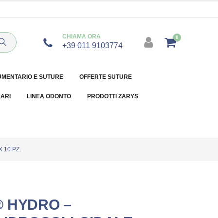
CHIAMA ORA
0
+39 011 9103774
UMENTARIO E SUTURE
OFFERTE SUTURE
NARI
LINEA ODONTO
PRODOTTI ZARYS
 10 PZ.
 HYDRO –