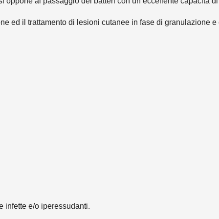
 oppone al passaggio dei batteri con un’eccellente capacità di
e ed il trattamento di lesioni cutanee in fase di granulazione 
e infette e/o iperessudanti.