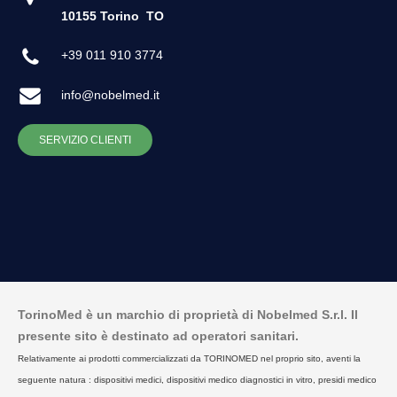
10155 Torino
TO
+39 011 910 3774
info@nobelmed.it
SERVIZIO CLIENTI
TorinoMed è un marchio di proprietà di Nobelmed S.r.l. Il
presente sito è destinato ad operatori sanitari.
Relativamente ai prodotti commercializzati da TORINOMED nel proprio sito, aventi la
seguente natura : dispositivi medici, dispositivi medico diagnostici in vitro, presidi medico