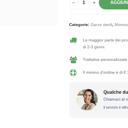
AGGIUN
Categorie:
Garze sterili
,
Monous
La maggior parte dei prod
di 2-3 giorni.
Trattative personalizzate 
Il minimo d'ordine è di €
Qualche du
Chiamaci al 
Il servizio è att