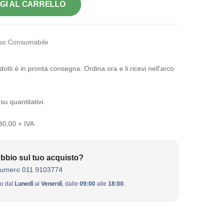
GI AL CARRELLO
o Consumabile
otti è in pronta consegna. Ordina ora e li ricevi nell'arco
su quantitativi.
 30,00 + IVA
bbio sul tuo acquisto?
numero 011 9103774
ivo dal
Lunedì
al
Venerdì
, dalle
09:00
alle
18:00
.