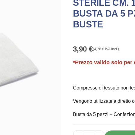
STERILE CM. 1
BUSTA DA 5 P
BUSTE
3,90
€
(
4,76
€
IVA incl.)
*Prezzo valido solo per 
Compresse di tessuto non tess
Vengono utilizzate a diretto co
Busta da 5 pezzi – Confezion