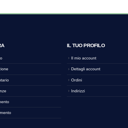
RA
IL TUO PROFILO
o
Il mio account
ione
Dettagli account
tario
Ordini
nze
Indirizzi
mento
amento