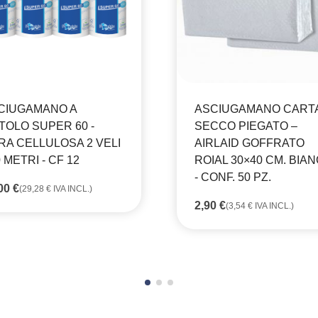
CIUGAMANO A
ASCIUGAMANO CARTA
TOLO SUPER 60 -
SECCO PIEGATO –
RA CELLULOSA 2 VELI
AIRLAID GOFFRATO
0 METRI - CF 12
ROIAL 30×40 CM. BIA
- CONF. 50 PZ.
,00
€
(
29,28
€
IVA INCL.)
2,90
€
(
3,54
€
IVA INCL.)