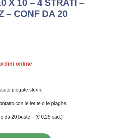
0 X 10 – 4 STRATI –
Z – CONF DA 20
ordini online
uto piegate sterili.
ntatto con le ferite o le piaghe.
e da 20 buste – (€ 0,25 cad.)