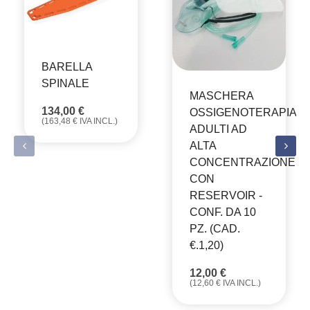
BARELLA
SPINALE
MASCHERA
134,00
€
OSSIGENOTERAPIA
(
163,48
€
IVA INCL.)
ADULTI AD
ALTA
CONCENTRAZIONE
CON
RESERVOIR -
CONF. DA 10
PZ. (CAD.
€.1,20)
12,00
€
(
12,60
€
IVA INCL.)