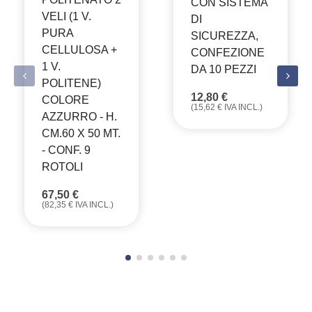
CON SISTEMA
VELI (1 V.
DI
PURA
SICUREZZA,
CELLULOSA +
CONFEZIONE
1 V.
DA 10 PEZZI
POLITENE)
12,80
€
COLORE
(
15,62
€
IVA INCL.)
AZZURRO - H.
CM.60 X 50 MT.
- CONF. 9
ROTOLI
67,50
€
(
82,35
€
IVA INCL.)