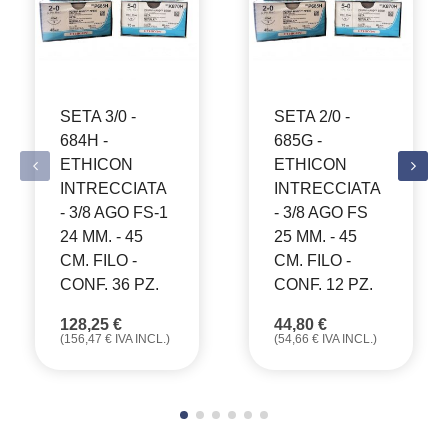
SETA 3/0 -
SETA 2/0 -
684H -
685G -
ETHICON
ETHICON
INTRECCIATA
INTRECCIATA
- 3/8 AGO FS-1
- 3/8 AGO FS
24 MM. - 45
25 MM. - 45
CM. FILO -
CM. FILO -
CONF. 36 PZ.
CONF. 12 PZ.
128,25
€
44,80
€
(
156,47
€
IVA INCL.)
(
54,66
€
IVA INCL.)