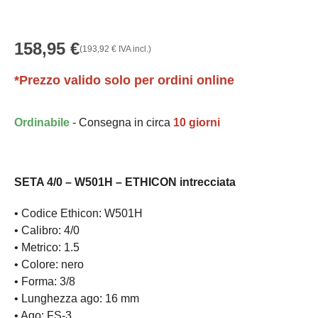
158,95
€
(
193,92
€
IVA incl.)
*Prezzo valido solo per ordini online
Ordinabile
- Consegna in circa
10 giorni
SETA 4/0 – W501H – ETHICON intrecciata
• Codice Ethicon: W501H
• Calibro: 4/0
• Metrico: 1.5
• Colore: nero
• Forma: 3/8
• Lunghezza ago: 16 mm
• Ago: FS-3