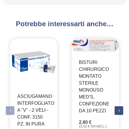
Potrebbe interessarti anche…
BISTURI
CHIRURGICO
MONTATO
STERILE
MONOUSO
ASCIUGAMANO
MED'S,
INTERFOGLIATO
CONFEZIONE
A "V" - 2 VELI -
DA 10 PEZZI
CONF. 3150
2,80
€
PZ. IN PURA
(
3,42
€
IVA INCL.)