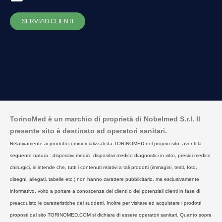
SERVIZIO CLIENTI
TorinoMed è un marchio di proprietà di Nobelmed S.r.l. Il
presente sito è destinato ad operatori sanitari.
Relativamente ai prodotti commercializzati da TORINOMED nel proprio sito, aventi la
seguente natura : dispositivi medici, dispositivi medico diagnostici in vitro, presidi medico
chirurgici, si intende che, tutti i contenuti relativi a tali prodotti (immagini, testi, foto,
disegni, allegati, tabelle etc.) non hanno carattere pubblicitario, ma esclusivamente
informativo, volto a portare a conoscenza dei clienti o dei potenziali clienti in fase di
preacquisto le caratteristiche dei suddetti. Inoltre per visitare ed acquistare i prodotti
proposti dal sito TORINOMED.COM si dichiara di essere operatori sanitari. Quanto sopra