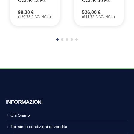
CONF. 12 PZ.
CONF. 36 PZ.
99,00
€
526,00
€
(
120,78
€
IVA INCL.)
(
641,72
€
IVA INCL.)
INFORMAZIONI
Chi Siamo
Termini e condizioni di vendita