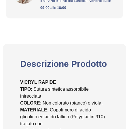
Il servizio è attivo dal
Lunedì
al
Venerdì
, dalle
09:00
alle
18:00
.
Descrizione Prodotto
VICRYL RAPIDE
TIPO:
Sutura sintetica assorbibile
intrecciata
COLORE:
Non colorato (bianco) o viola.
MATERIALE:
Copolimero di acido
glicolico ed acido lattico (Polyglactin 910)
trattato con