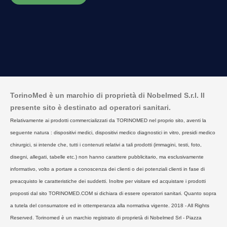
TorinoMed è un marchio di proprietà di Nobelmed S.r.l. Il
presente sito è destinato ad operatori sanitari.
Relativamente ai prodotti commercializzati da TORINOMED nel proprio sito, aventi la
seguente natura : dispositivi medici, dispositivi medico diagnostici in vitro, presidi medico
chirurgici, si intende che, tutti i contenuti relativi a tali prodotti (immagini, testi, foto,
disegni, allegati, tabelle etc.) non hanno carattere pubblicitario, ma esclusivamente
informativo, volto a portare a conoscenza dei clienti o dei potenziali clienti in fase di
preacquisto le caratteristiche dei suddetti. Inoltre per visitare ed acquistare i prodotti
proposti dal sito TORINOMED.COM si dichiara di essere operatori sanitari. Quanto sopra
a tutela del consumatore ed in ottemperanza alla normativa vigente. 2018 - All Rights
Reserved. Torinomed è un marchio registrato di proprietà di Nobelmed Srl - Piazza