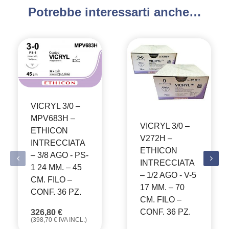
Potrebbe interessarti anche…
VICRYL 3/0 –
MPV683H –
VICRYL 3/0 –
ETHICON
V272H –
INTRECCIATA
ETHICON
– 3/8 AGO - PS-
INTRECCIATA
1 24 MM. – 45
– 1/2 AGO - V-5
CM. FILO –
17 MM. – 70
CONF. 36 PZ.
CM. FILO –
CONF. 36 PZ.
326,80
€
(
398,70
€
IVA INCL.)