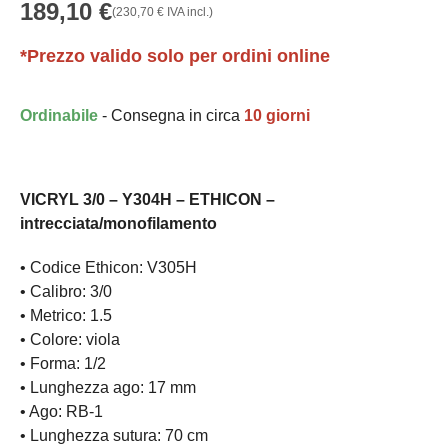
189,10
€
(
230,70
€
IVA incl.)
*Prezzo valido solo per ordini online
Ordinabile
- Consegna in circa
10 giorni
VICRYL 3/0 – Y304H – ETHICON –
intrecciata/monofilamento
• Codice Ethicon: V305H
• Calibro: 3/0
• Metrico: 1.5
• Colore: viola
• Forma: 1/2
• Lunghezza ago: 17 mm
• Ago: RB-1
• Lunghezza sutura: 70 cm