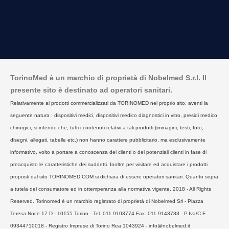
TorinoMed è un marchio di proprietà di Nobelmed S.r.l. Il
presente sito è destinato ad operatori sanitari.
Relativamente ai prodotti commercializzati da TORINOMED nel proprio sito, aventi la
seguente natura : dispositivi medici, dispositivi medico diagnostici in vitro, presidi medico
chirurgici, si intende che, tutti i contenuti relativi a tali prodotti (immagini, testi, foto,
disegni, allegati, tabelle etc.) non hanno carattere pubblicitario, ma esclusivamente
informativo, volto a portare a conoscenza dei clienti o dei potenziali clienti in fase di
preacquisto le caratteristiche dei suddetti. Inoltre per visitare ed acquistare i prodotti
proposti dal sito TORINOMED.COM si dichiara di essere operatori sanitari. Quanto sopra
a tutela del consumatore ed in ottemperanza alla normativa vigente. 2018 - All Rights
Reserved. Torinomed è un marchio registrato di proprietà di Nobelmed Srl - Piazza
Teresa Noce 17 D - 10155 Torino - Tel. 011.9103774 Fax. 011.9143783 - P.Iva/C.F.
09344710018 - Registro Imprese di Torino Rea 1043924 - info@nobelmed.it